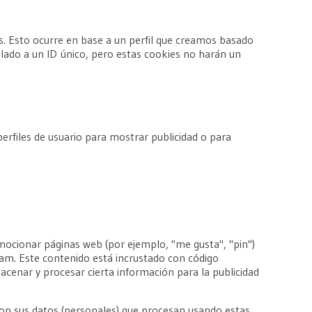
. Esto ocurre en base a un perfil que creamos basado
culado a un ID único, pero estas cookies no harán un
rfiles de usuario para mostrar publicidad o para
ocionar páginas web (por ejemplo, "me gusta", "pin")
ram. Este contenido está incrustado con código
cenar y procesar cierta información para la publicidad
 con sus datos (personales) que procesan usando estas