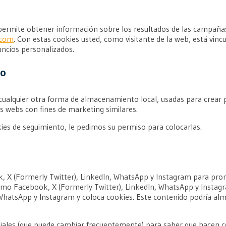
permite obtener información sobre los resultados de las campañas
.com
. Con estas cookies usted, como visitante de la web, está vin
uncios personalizados.
to
ualquier otra forma de almacenamiento local, usadas para crear pe
as webs con fines de marketing similares.
es de seguimiento, le pedimos su permiso para colocarlas.
, X (Formerly Twitter), LinkedIn, WhatsApp y Instagram para prom
como Facebook, X (Formerly Twitter), LinkedIn, WhatsApp y Instag
WhatsApp y Instagram y coloca cookies. Este contenido podría alma
 sociales (que puede cambiar frecuentemente) para saber que hacen